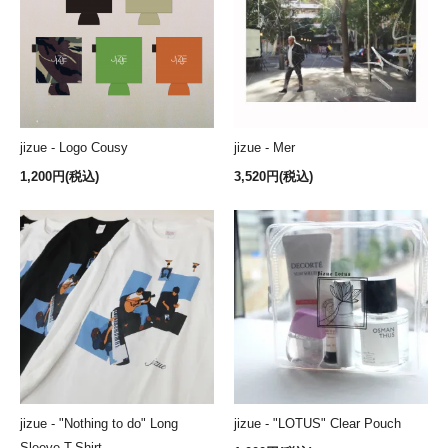
jizue - Logo Cousy
jizue - Mer
1,200円(税込)
3,520円(税込)
jizue - "Nothing to do" Long
jizue - "LOTUS" Clear Pouch
Sleeve T-Shirt