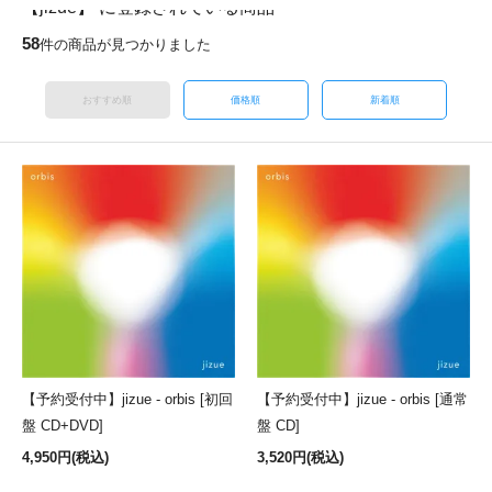
【jizue】 に登録されている商品
58
件の商品が見つかりました
おすすめ順
価格順
新着順
【予約受付中】jizue - orbis [初回
【予約受付中】jizue - orbis [通常
盤 CD+DVD]
盤 CD]
4,950円(税込)
3,520円(税込)