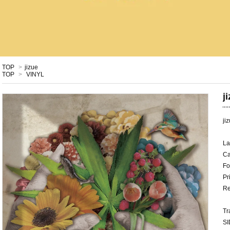
TOP
>
jizue
TOP
>
VINYL
j
ji
La
Ca
Fo
Pr
Re
Tr
SI