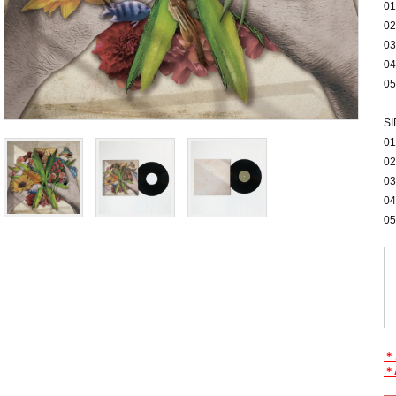
01
02
03
04
05
SI
01
02
03
04
05
＊
＊