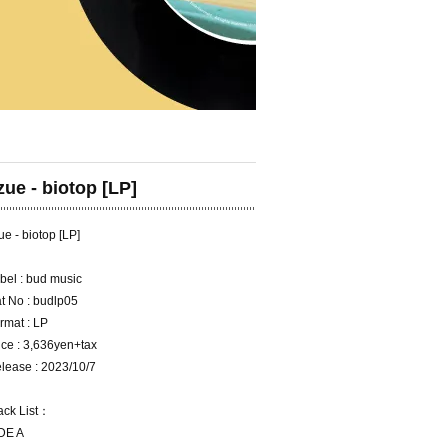
izue - biotop [LP]
zue - biotop [LP]
bel : bud music
t No : budlp05
rmat : LP
ice : 3,636yen+tax
lease : 2023/10/7
ack List：
DE A