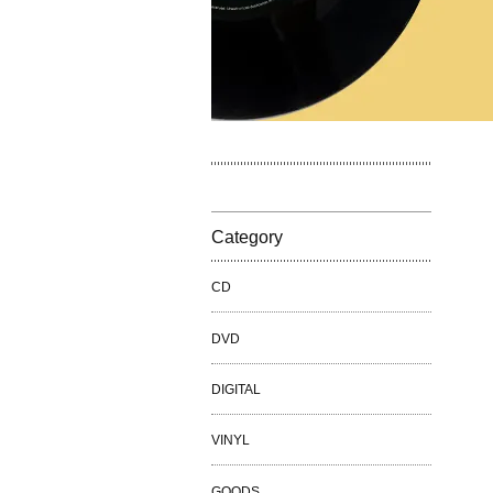
Category
CD
DVD
DIGITAL
VINYL
GOODS