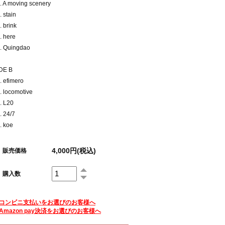
. A moving scenery
. stain
. brink
. here
. Quingdao
DE B
. efimero
. locomotive
. L20
. 24/7
. koe
4,000円(税込)
販売価格
購入数
コンビニ支払いをお選びのお客様へ
Amazon pay決済をお選びのお客様へ