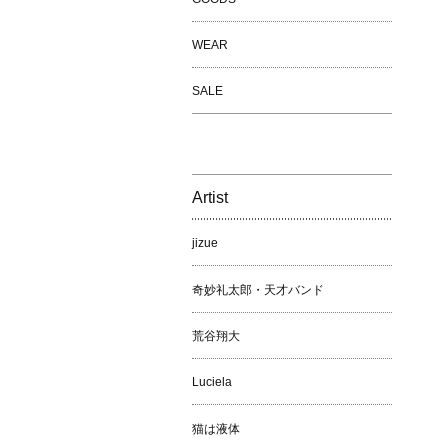
WEAR
SALE
Artist
jizue
奇妙礼太郎・天才バンド
荒谷翔大
Luciela
猫は液体