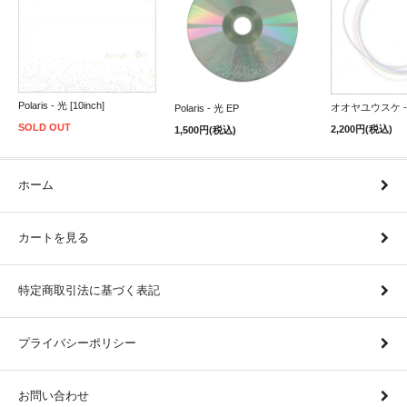
Polaris - 光 [10inch]
オオヤユウスケ - 
Polaris - 光 EP
SOLD OUT
2,200円(税込)
1,500円(税込)
ホーム
カートを見る
特定商取引法に基づく表記
プライバシーポリシー
お問い合わせ