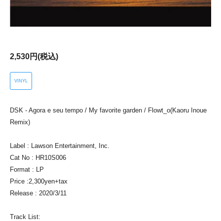
2,530円(税込)
VINYL
DSK - Agora e seu tempo / My favorite garden / Flowt_o(Kaoru Inoue
Remix)
Label : Lawson Entertainment, Inc.
Cat No : HR10S006
Format : LP
Price :2,300yen+tax
Release : 2020/3/11
Track List: